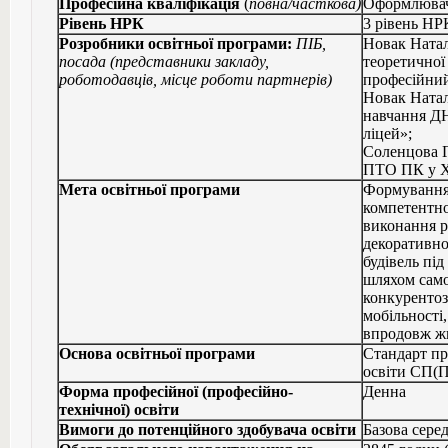
Професійна кваліфікація
(
повна/часткова)
Оформлювач 
Рівень НРК
3 рівень НР
Розробники освітньої програми:
ПІБ,
Новак Натал
посада (представники закладу,
теоретично
роботодавців, місце роботи партнерів)
професійний
Новак Натал
навчання Д
ліцей»;
Соленцова 
ПТО ПК у Х
Мета освітньої програми
Формування
компетентно
виконання р
декоративно
будівель пі
шляхом само
конкурентоз
мобільності
впродовж ж
Основа освітньої програми
Стандарт пр
освіти СП(П
Форма професійної (професійно-
Денна
технічної) освіти
Вимоги до потенційного здобувача освіти
Базова серед