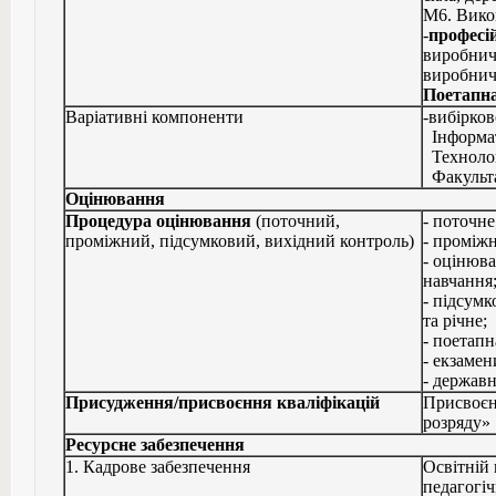
М6. Вико
-
професі
виробнич
виробнич
Поетапна
Варіативні компоненти
-вибірков
Інформат
Технологі
Факульта
Оцінювання
Процедура оцінювання
(поточний,
- поточне
проміжний, підсумковий, вихідний контроль)
- проміжн
- оцінюв
навчання
- підсумк
та річне;
- поетапн
- екзамен
- державн
Присудження/присвоєння кваліфікацій
Присвоєн
розряду»
Ресурсне забезпечення
1. Кадрове забезпечення
Освітній 
педагогіч