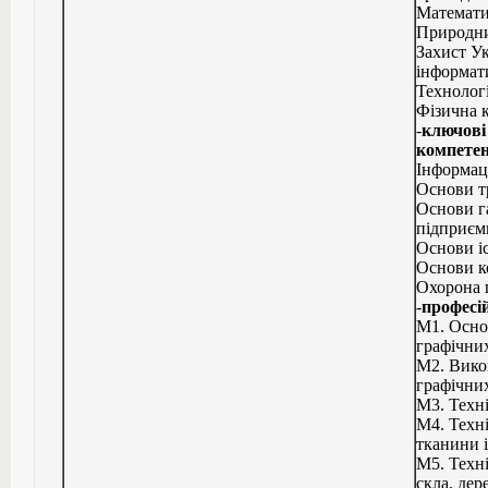
Математи
Природни
Захист Ук
інформати
Технологі
Фізична к
-
ключові 
компетент
Інформаці
Основи тр
Основи га
підприєм
Основи іс
Основи ко
Охорона 
-
професі
М1. Осно
графічних
М2. Вико
графічних
М3. Техн
М4. Техн
тканини і
М5. Техн
скла, дер