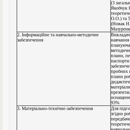
(3 загаль
Якобчук І
теоретичн
О.О.) та 
(Новак Н.
Мазуренко
2. Інформаційне та навчально-методичне
Викладач
забезпечення
навчання
плануюча
методичн
плани, пе
паспорти
забезпече
пробних к
плани роб
дидактичн
матеріали
презентац
оснащенн
93%
3. Матеріально-технічне-забезпечення
Для підго
згідно ро
передбаче
теоретичн
навчальн