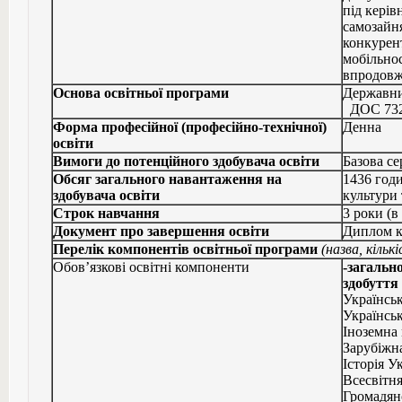
під кері
самозайня
конкурент
мобільнос
впродовж
Основа освітньої програми
Державни
ДОС 7324
Форма професійної (професійно-технічної)
Денна
освіти
Вимоги до потенційного здобувача освіти
Базова се
Обсяг загального навантаження на
1436 год
здобувача освіти
культури 
Строк навчання
3 роки (в
Документ про завершення освіти
Диплом к
Перелік компонентів освітньої програми
(назва, кільк
Обов’язкові освітні компоненти
-загальн
здобуття 
Українськ
Українськ
Іноземна 
Зарубіжна
Історія У
Всесвітня
Громадянс