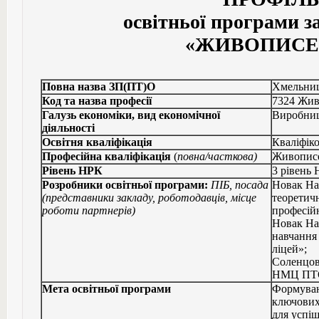
освітньої програми з
«ЖИВОПИСЕ
Повна назва ЗП(ПТ)О
Хмельниц
Код та назва професії
7324 Жив
Галузь економіки, вид економічної
Виробниц
діяльності
Освітня кваліфікація
Кваліфік
Професійна кваліфікація
(
повна/часткова)
Живописе
Рівень НРК
3 рівень
Розробники освітньої програми:
ПІБ, посада
Новак Нат
(представники закладу, роботодавців, місце
теоретич
роботи партнерів)
професій
Новак На
навчання
ліцей»;
Соленцов
НМЦ ПТО 
Мета освітньої програми
Формуван
ключових
для успі