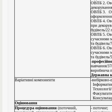
ОВПБ 2. Ово
декорування
ОВПБ 3. Ов
оформлення 
ОВПБ 4. Ов
при декорув
будівель/22 
ОВПБ 5. Ов
сучасними м
та будівель/
ОВПБ 6. Ов
сучасними м
та будівель/
-професійн
навчання/37
виробнича п
Державна к
Варіативні компоненти
-вибірково-
Інформатик
Технології/
Факультати
Консультаці
Оцінювання
Процедура оцінювання
(поточний,
- поточне;