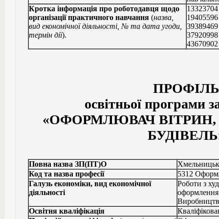
Кротка інформація про роботодавця щодо
1332370
організації практичного навчання
(
назва,
1940559
вид економічної діяльності, № та дата угоди,
39389469
термін дії
).
37920998
4367090
ПРОФІЛ
освітньої програми з
«ОФОРМЛЮВАЧ ВІТРИН,
БУДІВЕЛЬ
Повна назва ЗП(ПТ)О
Хмельницьк
Код та назва професії
5312 Оформл
Галузь економіки, вид економічної
Роботи з ху
діяльності
оформлення 
Виробництв
Освітня кваліфікація
Кваліфікова