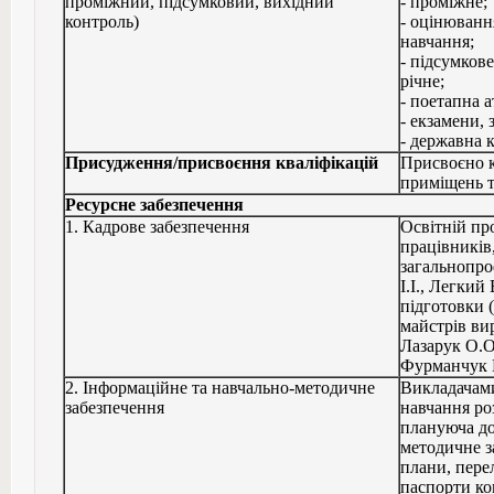
проміжний, підсумковий, вихідний
- проміжне;
контроль)
- оцінюванн
навчання;
- підсумков
річне;
- поетапна а
- екзамени, 
- державна к
Присудження/присвоєння кваліфікацій
Присвоєно к
приміщень т
Ресурсне забезпечення
1. Кадрове забезпечення
Освітній пр
працівників,
загальнопро
І.І., Легкий
підготовки (
майстрів ви
Лазарук О.О
Фурманчук Г
2. Інформаційне та навчально-методичне
Викладачам
забезпечення
навчання ро
плануюча до
методичне з
плани, пере
паспорти к