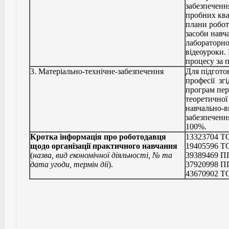
забезпеченн
пробних ква
плани роботи
засоби навч
лабораторно
відеоуроки.
процесу за 
3. Матеріально-технічне-забезпечення
Для підгото
професії зг
програм пер
теоретичної 
навчально-в
забезпеченн
100%.
Кротка інформація про роботодавця
13323704 Т
щодо організації практичного навчання
19405596 
(
назва, вид економічної діяльності, № та
39389469 ПП
дата угоди, термін дії
).
37920998 ПП
43670902 