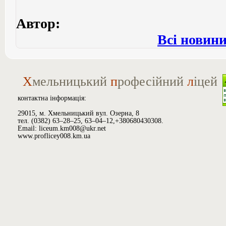
Автор:
Всі новин
Х
мельницький
п
рофесійний
л
іцей
контактна інформація:
29015, м. Хмельницький вул. Озерна, 8
тел. (0382) 63–28–25, 63–04–12,+380680430308.
Email: liceum.km008@ukr.net
www.proflicey008.km.ua