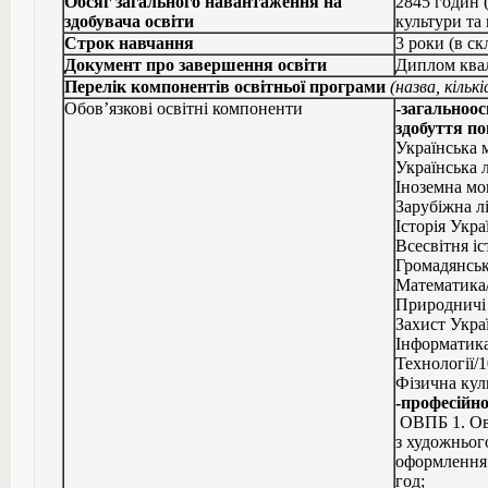
Обсяг загального навантаження на
2845 годин 
здобувача освіти
культури та
Строк навчання
3 роки (в ск
Документ про завершення освіти
Диплом квал
Перелік компонентів освітньої програми
(назва, кільк
Обов’язкові освітні компоненти
-загальноос
здобуття по
Українська 
Українська л
Іноземна мо
Зарубіжна лі
Історія Укра
Всесвітня іс
Громадянська
Математика/
Природничі 
Захист Укра
Інформатика
Технології/1
Фізична кул
-професійно
ОВПБ 1. Ов
з художньог
оформлення 
год;