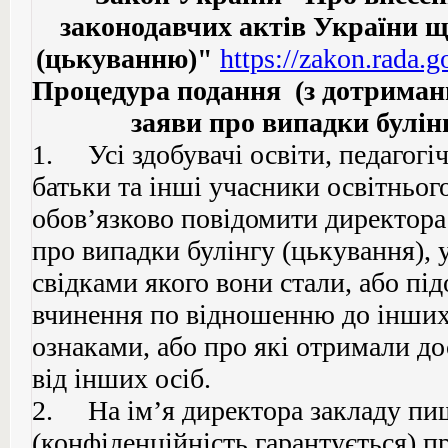
законодавчих актів України що
(цькуванню)"
https://zakon.rada.
Процедура подання (з дотриман
заяви про випадки булін
1. Усі здобувачі освіти, педагогіч
батьки та інші учасники освітньог
обов’язково повідомити директора
про випадки булінгу (цькування),
свідками якого вони стали, або пі
вчинення по відношенню до інших
ознаками, або про які отримали д
від інших осіб.
2. На ім’я директора закладу пиш
(конфіденційність гарантується) п