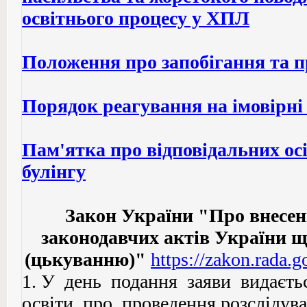
освітнього процесу у ХПЛ
П
оложення про запобігання та 
П
орядок реагування на імовірн
П
ам'ятка про відповідальних ос
булінгу
Закон України "Про внесен
законодавчих актів України що
(цькуванню)"
https://zakon.rada.
1. У день подання заяви видаєть
освіти про проведення розслідува