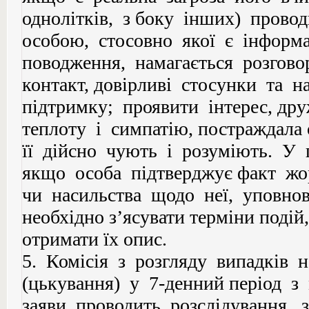
однолітків, з боку інших) провод
особою, стосовно якої є інформ
поводження, намагається розгово
контакт, довірливі стосунки та 
підтримку; проявити інтерес, дру
теплоту і симпатію, постраждала
її дійсно чують і розуміють. У 
якщо особа підтверджує факт ж
чи насильства щодо неї, уповнов
необхідно з’ясувати терміни подій, 
отримати їх опис.
5. Комісія з розгляду випадків н
(цькування) у 7-денний період 
заяви проводить розслідування, з