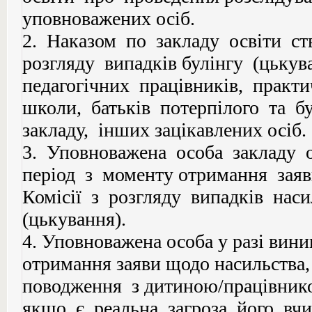
уповноважених осіб.
2. Наказом по закладу освіти ст
розгляду випадків булінгу (цькув
педагогічних працівників, практ
школи, батьків потерпілого та б
закладу, інших зацікавлених осіб.
3. Уповноважена особа закладу 
період з моменту отримання заяв
Комісії з розгляду випадків насил
(цькування).
4. Уповноважена особа у разі вини
отримання заяви щодо насильства,
поводження з дитиною/працівнико
якщо є реальна загроза його вч