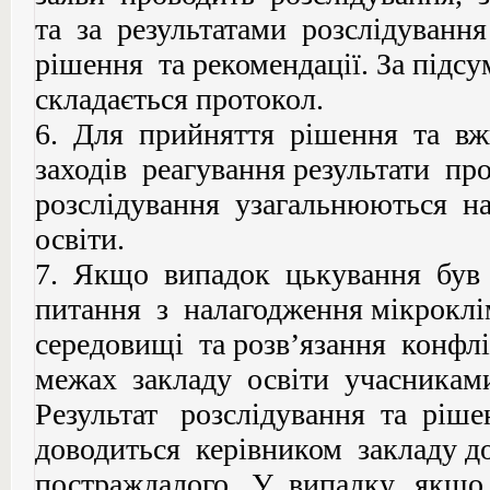
та за результатами розслідуванн
рішення та рекомендації. За підсу
складається протокол.
6. Для прийняття рішення та вж
заходів реагування результати пр
розслідування узагальнюються на
освіти.
7. Якщо випадок цькування був
питання з налагодження мікрокл
середовищі та розв’язання конфл
межах закладу освіти учасниками
Результат розслідування та ріше
доводиться керівником закладу д
постраждалого. У випадку, якщ