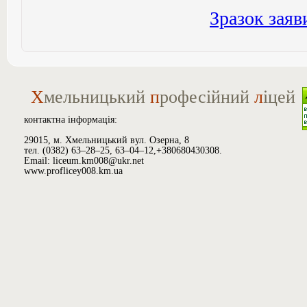
Зразок заяв
Х
мельницький
п
рофесійний
л
іцей
контактна інформація:
29015, м. Хмельницький вул. Озерна, 8
тел. (0382) 63–28–25, 63–04–12,+380680430308.
Email: liceum.km008@ukr.net
www.proflicey008.km.ua