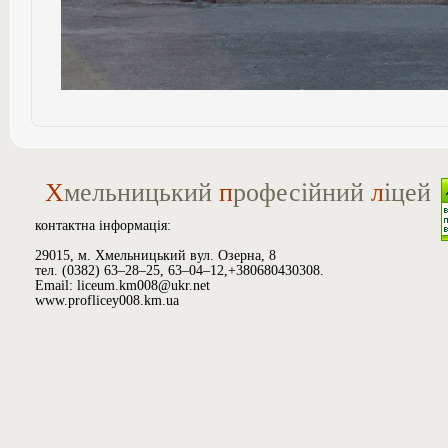
Х
мельницький
п
рофесійний
л
іцей
контактна інформація:
29015, м. Хмельницький вул. Озерна, 8
тел. (0382) 63–28–25, 63–04–12,+380680430308.
Email: liceum.km008@ukr.net
www.proflicey008.km.ua