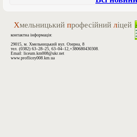
Х
мельницький
п
рофесійний
л
іцей
контактна інформація:
29015, м. Хмельницький вул. Озерна, 8
тел. (0382) 63–28–25, 63–04–12,+380680430308.
Email: liceum.km008@ukr.net
www.proflicey008.km.ua