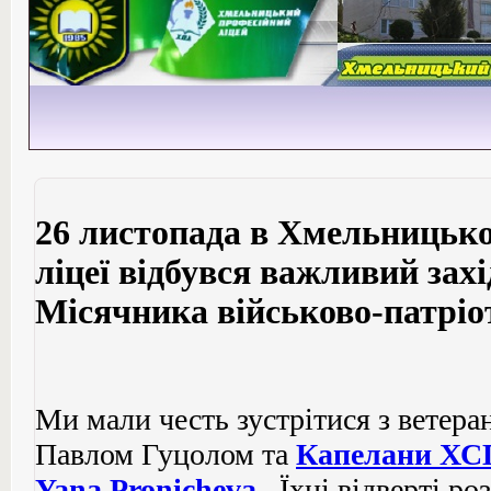
26 листопада в Хмельницьк
ліцеї відбувся важливий зах
Місячника військово-патріо
Ми мали честь зустрітися з ветер
Павлом Гуцолом та
Капелани ХС
Yana Pronicheva
. Їхні відверті р