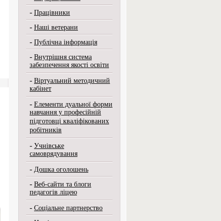
-
Працівники
-
Наші ветерани
-
Публічна інформація
-
Внутрішня система
забезпечення якості освіти
-
Віртуальний методичний
кабінет
-
Елементи дуальної форми
навчання у професійній
підготовці кваліфікованих
робітників
-
Учнівське
самоврядування
-
Дошка оголошень
-
Веб-сайти та блоги
педагогів ліцею
-
Соціальне партнерство