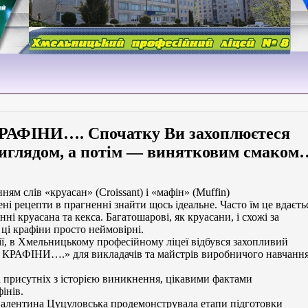
КРАФІНИ…. Спочатку Ви захоплюєтеся
виглядом, а потім — винятковим смаком
ням слів «круасан» (Croissant) і «мафін» (Muffin)
 рецепти в прагненні знайти щось ідеальне. Часто їм це вдаєть
ні круасана та кекса. Багатошарові, як круасани, і схожі за
ці крафіни просто неймовірні.
ії, в Хмельницькому професійному ліцеї відбувся захопливий
… КРАФІНИ….» для викладачів та майстрів виробничого навчанн
 присутніх з історією виникнення, цікавими фактами
інів.
алентина Цуцуловська продемонструвала етапи підготовки