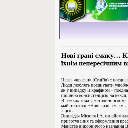
Hові грані смаку… 
їхнім непересічним 
Назва «крафін» (Cruffin) є поєднан
Люди люблять поєднувати улюблені
як у випадку із крафіном – поєднан
пишною консистенцією на кекси, 
В рамках тижня методичної коміс
майстер-клас «Hові грані смаку
ліцею.
Викладач Місюля І.А. ознайомила
приготування та оформлення краф
Майстер виробничого навчання В