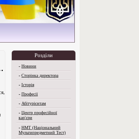
Розділи
-
Новини
…
-
Сторінка директора
-
Історія
ся,
-
Професії
-
Абітурієнтам
-
Центр професійної
я
кар'єри
-
НМТ (Національний
Мультипредметний Тест)