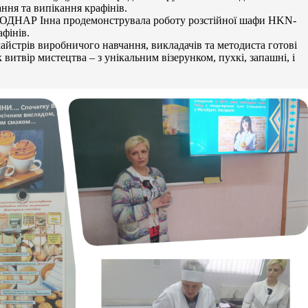
ання та випікання крафінів.
БОДНАР Інна продемонструвала роботу розстійної шафи HKN-
фінів.
майстрів виробничого навчання, викладачів та методиста готові
к витвір мистецтва – з унікальним візерунком, пухкі, запашні, і