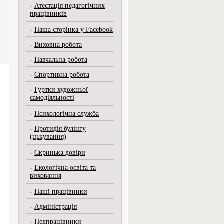
-
Атестація педагогічних
працівників
-
Наша сторінка у Facebook
-
Виховна робота
-
Навчальна робота
-
Спортивна робота
-
Гуртки художньої
самодіяльності
-
Психологічна служба
-
Протидія булінгу
(цькування)
-
Скринька довіри
-
Екологічна освіта та
виховання
-
Наші працівники
-
Адміністрація
-
Педпрацівники